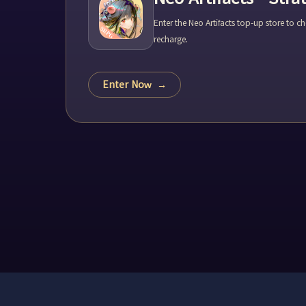
Enter the Neo Artifacts top-up store to 
recharge.
Enter Now
→