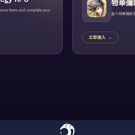
物華彌
choose items and complete your
進入物華彌新
立即進入
→